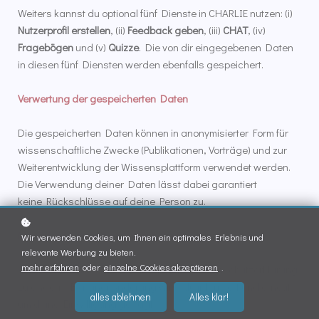
Weiters kannst du optional fünf Dienste in CHARLIE nutzen: (i)
Nutzerprofil erstellen
, (ii)
Feedback geben
, (iii)
CHAT
, (iv)
Fragebögen
und (v)
Quizze
. Die von dir eingegebenen Daten
in diesen fünf Diensten werden ebenfalls gespeichert.
Verwertung der gespeicherten Daten
Die gespeicherten Daten können in anonymisierter Form für
wissenschaftliche Zwecke (Publikationen, Vorträge) und zur
Weiterentwicklung der Wissensplattform verwendet werden.
Die Verwendung deiner Daten lässt dabei garantiert
keine Rückschlüsse auf deine Person zu.
Mögliche Änderung im Datenschutz
Wir verwenden Cookies, um Ihnen ein optimales Erlebnis und
relevante Werbung zu bieten.
mehr erfahren
oder
einzelne Cookies akzeptieren
.
Wir behalten uns das Recht vor, diese Datenschutzerklärung
zu ändern. Bei einer Änderung wirst du informiert und erneut
alles ablehnen
Alles klar!
um deine Einwilligung gefragt.