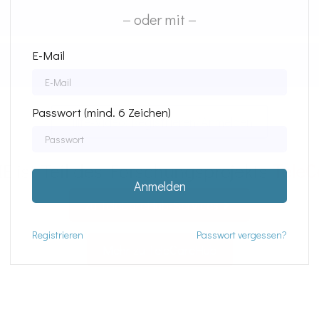
oder mit
E-Mail
Passwort (mind. 6 Zeichen)
Hilfe-Video: Registrieren/Anmelden
 ist Teil des Forschungsprojekts
TeleC
Anmelden
zu TeleCareHub-Services
Registrieren
Passwort vergessen?
Mehr zu TeleCareHub